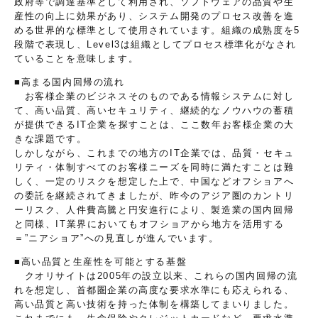
政府等で調達基準として利用され、ソフトウェアの品質や生
産性の向上に効果があり、システム開発のプロセス改善を進
める世界的な標準として使用されています。組織の成熟度を5
段階で表現し、Level3は組織としてプロセス標準化がなされ
ていることを意味します。
■高まる国内回帰の流れ
お客様企業のビジネスそのものである情報システムに対し
て、高い品質、高いセキュリティ、継続的なノウハウの蓄積
が提供できるIT企業を探すことは、ここ数年お客様企業の大
きな課題です。
しかしながら、これまでの地方のIT企業では、品質・セキュ
リティ・体制すべてのお客様ニーズを同時に満たすことは難
しく、一定のリスクを想定した上で、中国などオフショアへ
の委託を継続されてきましたが、昨今のアジア圏のカントリ
ーリスク、人件費高騰と円安進行により、製造業の国内回帰
と同様、IT業界においてもオフショアから地方を活用する
＝”ニアショア”への見直しが進んでいます。
■高い品質と生産性を可能とする基盤
クオリサイトは2005年の設立以来、これらの国内回帰の流
れを想定し、首都圏企業の高度な要求水準にも応えられる、
高い品質と高い技術を持った体制を構築してまいりました。