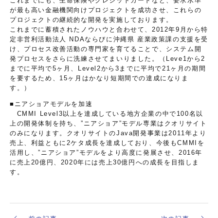
これまでにも、生命保険やクレジットカードなど、要求水準
が最も高い金融機関向けプロジェクトを成功させ、これらの
プロジェクトの継続的な開発を実施しております。
これまでに蓄積されたノウハウと合わせて、2012年9月から特
定非営利活動法人 NDAならびに沖縄県 産業政策課の支援を受
け、プロセス改善活動の専門家を育てることで、システム開
発プロセスをさらに洗練させてまいりました。（Leve1から2
までに平均で5ヶ月、Level2から3までに平均で21ヶ月の期間
を要するため、15ヶ月はかなり短期間での達成になりま
す。）
■ニアショアモデルを加速
CMMI Level3以上を達成している地方企業の中で100名以
上の開発体制を持ち、”ニアショア”モデル専業はクオリサイト
のみになります。クオリサイトのJava開発事業は2011年より
売上、利益ともに2ケタ成長を達成しており、今後もCMMIを
活用し、”ニアショア”モデルをより高度に発展させ、2016年
に売上20億円、2020年には売上30億円への成長を目指しま
す。