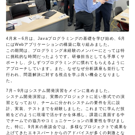
4月末～6月は、Javaプログラミングの基礎を学び始め、6月
にはWebアプリケーションの構築に取り組みました。
この期間は、プログラミング未経験のメンバーにとっては特
に挑戦的な時間だったようです。研修担当としても手厚くサ
ポートし、少しずつプログラミングに慣れてもらえるように
アプローチしています。また、なぜなぜ分析講座も並行して
行われ、問題解決に対する視点を学ぶ良い機会となりまし
た。
7月～9月はシステム開発演習をメインに進めました。
システム開発演習は、実際のプロジェクトに近い形式での演
習となっており、チームに分かれシステムの要件を元に設
計、実装、テストまでを経験しました。これまでに学んだ技
術をどのように現場で活かすかを体感し、課題に直面する中
でチームでの協力やコミュニケーションの重要性を学びまし
た。特に、9月末の座談会では、多様なプロジェクトで成果を
上げてきたエキスパートからのアドバイスが多くの刺激とな