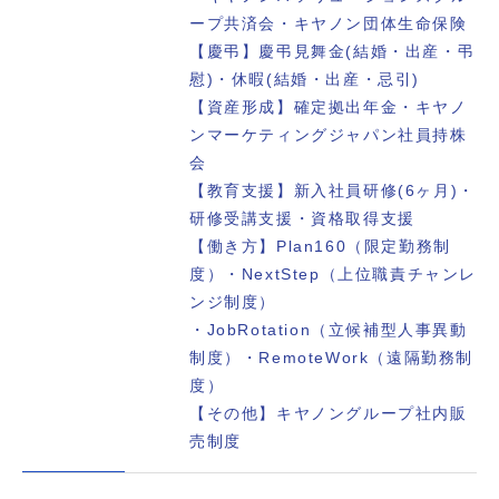
ープ共済会・キヤノン団体生命保険
【慶弔】慶弔見舞金(結婚・出産・弔
慰)・休暇(結婚・出産・忌引)
【資産形成】確定拠出年金・キヤノ
ンマーケティングジャパン社員持株
会
【教育支援】新入社員研修(6ヶ月)・
研修受講支援・資格取得支援
【働き方】Plan160（限定勤務制
度）・NextStep（上位職責チャンレ
ンジ制度）
・JobRotation（立候補型人事異動
制度）・RemoteWork（遠隔勤務制
度）
【その他】キヤノングループ社内販
売制度