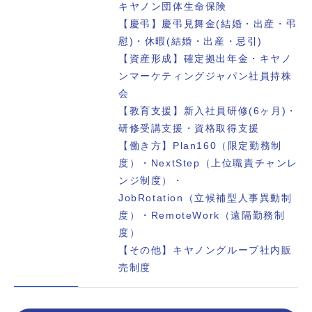
キヤノン団体生命保険
【慶弔】慶弔見舞金(結婚・出産・弔
慰)・休暇(結婚・出産・忌引)
【資産形成】確定拠出年金・キヤノ
ンマーケティングジャパン社員持株
会
【教育支援】新入社員研修(6ヶ月)・
研修受講支援・資格取得支援
【働き方】Plan160（限定勤務制
度）・NextStep（上位職責チャンレ
ンジ制度）・
JobRotation（立候補型人事異動制
度）・RemoteWork（遠隔勤務制
度）
【その他】キヤノングループ社内販
売制度