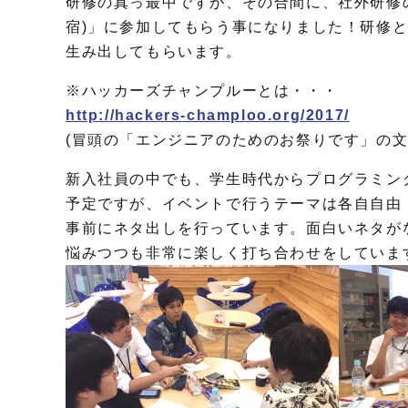
研修の真っ最中ですが、
その合間に、社外研修
宿)」に
参加してもらう事になりました！
研修と
生み出してもらいます。
※ハッカーズチャンプルーとは・・・
http://hackers-champloo.org/2017/
(冒頭の「エンジニアのためのお祭りです」の文
新入社員の中でも、学生時代からプログラミン
予定ですが、イベントで行うテーマは各自自由
事前にネタ出しを行っています。
面白いネタが
悩みつつも非常に楽しく打ち合わせをしていま