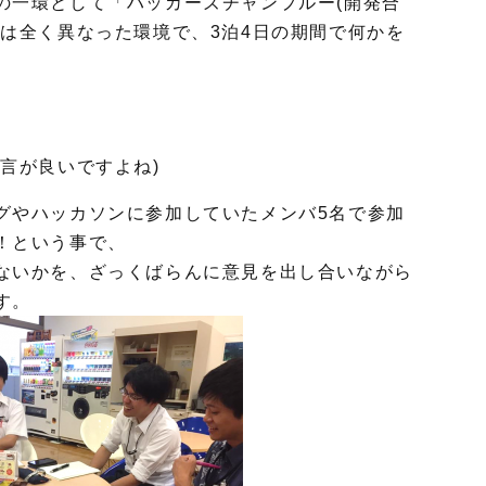
の一環として「ハッカーズチャンプルー(開発合
は全く異なった環境で、3泊4日の期間で何かを
言が良いですよね)
グやハッカソンに参加していた
メンバ5名で参加
！という事で、
ないかを、ざっくばらんに意見を出し合いながら
す。