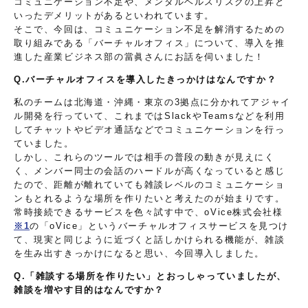
コミュニケーション不足や、メンタルヘルスリスクの上昇と
いったデメリットがあるといわれています。
そこで、今回は、コミュニケーション不足を解消するための
取り組みである「バーチャルオフィス」について、導入を推
進した産業ビジネス部の當眞さんにお話を伺いました！
Q.バーチャルオフィスを導入したきっかけはなんですか？
私のチームは北海道・沖縄・東京の3拠点に分かれてアジャイ
ル開発を行っていて、これまではSlackやTeamsなどを利用
してチャットやビデオ通話などでコミュニケーションを行っ
ていました。
しかし、これらのツールでは相手の普段の動きが見えにく
く、メンバー同士の会話のハードルが高くなっていると感じ
たので、距離が離れていても雑談レベルのコミュニケーショ
ンもとれるような場所を作りたいと考えたのが始まりです。
常時接続できるサービスを色々試す中で、oVice株式会社様
※1
の「oVice」というバーチャルオフィスサービスを見つけ
て、現実と同じように近づくと話しかけられる機能が、雑談
を生み出すきっかけになると思い、今回導入しました。
Q.「雑談する場所を作りたい」とおっしゃっていましたが、
雑談を増やす目的はなんですか？