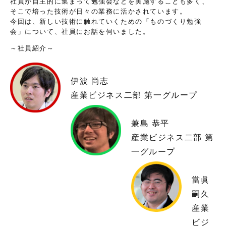
社員が自主的に集まって勉強会などを実施することも多く、
そこで培った技術が日々の業務に活かされています。
今回は、新しい技術に触れていくための「ものづくり勉強
会」について、社員にお話を伺いました。
～社員紹介～
伊波 尚志
産業ビジネス二部 第一グループ
兼島 恭平
産業ビジネス二部 第
一グループ
當眞
嗣久
産業
ビジ