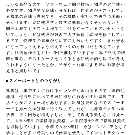
ような商品なので、ソフトウェア開発技術と物理の専門性が
必要です。物理的な意味が分かれば、自分達がテストしてい
る機能の意味も理解でき、その機能が実社会で役立つ場面が
分かります。逆に物理学と数学に興味がなく分からないと、
開発工程でもテスト工程でも、何をやっているのか分からな
いでしょう。私は物理が好きで大学院修士課程を修了してい
るので、物理学の素養がない方にも分かりやすく、また好き
になってもらえるよう伝えていくのが役目だと考えていま
す。社内勉強会を月1～2回開催していますが、私の説明で理
解が進み、テストケースをつくるときに物理的な観点が考え
られるようになったとか、私がやった事による良い影響が増
えると嬉しいです。
■スノーボートとのつながり
札幌は、車ですぐに行けるゲレンデが沢山あるので、道内他
地域、他府県に比べて各段に滑りに行きやすい環境です。生
活のなかにスキー場があります。出身は愛知なのでスノーボ
ードを始めた頃は時々行く程度でしたが、北海道の大学へ進
学後、行く回数が増えました。そして教える楽しさに目覚め
て、大学3年生で準指導員資格、大学院修士2年で指導員資格
を取得しています。今年で入社3年目、今はエンジニアとして
学ぶことが多い時期なので仕事を優先してインストラクター